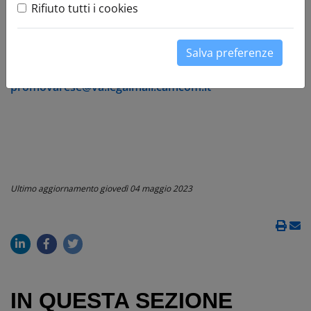
Rifiuto tutti i cookies
piazza Monte Grappa, 5 - 21100 Varese
tel. +39 0332 295400
Salva preferenze
P.IVA 02913900128
promovarese@va.camcom.it
promovarese@va.legalmail.camcom.it
Ultimo aggiornamento
giovedì 04 maggio 2023
IN QUESTA SEZIONE