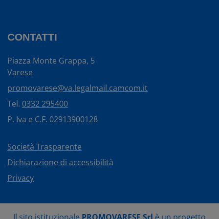
CONTATTI
Piazza Monte Grappa, 5
Varese
promovarese@va.legalmail.camcom.it
Tel.
0332 295400
P. Iva e C.F. 02913900128
Società Trasparente
Dichiarazione di accessibilità
Privacy
Il sito istituzionale
PROMOVARESE Srl
è un progetto