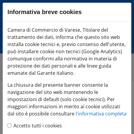
Sezione salto blocchi
Informativa breve cookies
Vai al sezione Percorso briciole di pane
Vai al Contenuto principale della pagina
Camera di Commercio di Varese, Titolare del
Camera di Commercio Varese
Vai alla sezione dedicata alle informazioni correlate v
trattamento dei dati, informa che questo sito web
Vai al footer
installa cookie tecnici e, previo consenso dell'utente,
può installare cookie non tecnici (Google Analytics)
comunque conformi alla normativa in materia di
protezione dei dati personali e alle linee guida
Promovarese
»
Contatti Promovarese
emanate dal Garante italiano.
La chiusura del presente banner consente la
navigazione del sito web mantenendo le
Contatti
impostazioni di default (solo cookie tecnici). Per
maggiori informazioni in merito ai cookie utilizzati
Promovarese
dal sito è possibile consultare
l'informativa completa
Accetto tutti i cookies
Sede legale e operativa - Varese